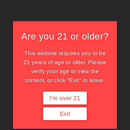
Are you 21 or older?
撮影前にまったり〜
SHARE:
This website requires you to be
X
X
Facebook
Tumblr
21 years of age or older. Please
verify your age to view the
Pinterest
Threads
Bluesky
content, or click "Exit" to leave.
Mastodon
I’m over 21
関連投稿
Exit